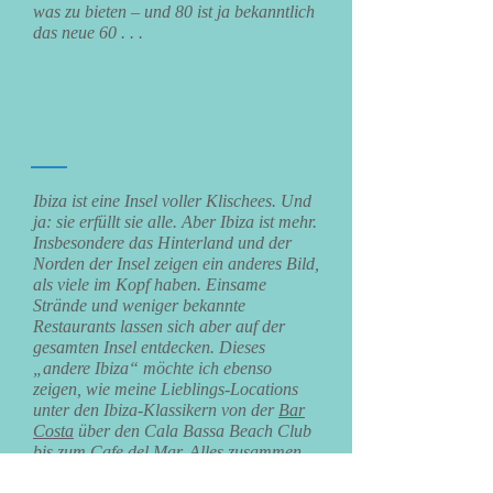
was zu bieten – und 80 ist ja bekanntlich
das neue 60 . . .
Ibiza ist eine Insel voller Klischees. Und
ja: sie erfüllt sie alle. Aber Ibiza ist mehr.
Insbesondere das Hinterland und der
Norden der Insel zeigen ein anderes Bild,
als viele im Kopf haben. Einsame
Strände und weniger bekannte
Restaurants lassen sich aber auf der
gesamten Insel entdecken. Dieses
„andere Ibiza“ möchte ich ebenso
zeigen, wie meine Lieblings-Locations
unter den Ibiza-Klassikern von der
Bar
Costa
über den Cala Bassa Beach Club
bis zum Cafe del Mar. Alles zusammen
macht „mein“ Ibiza aus, das ich Euch