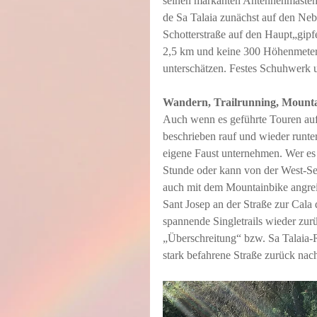
seinen markanten Antennenmasten f
de Sa Talaia zunächst auf den Neb
Schotterstraße auf den Haupt„gipf
2,5 km und keine 300 Höhenmeter)
unterschätzen. Festes Schuhwerk u
Wandern, Trailrunning, Mount
Auch wenn es geführte Touren auf
beschrieben rauf und wieder runter
eigene Faust unternehmen. Wer es 
Stunde oder kann von der West-Sei
auch mit dem Mountainbike angrei
Sant Josep an der Straße zur Cala
spannende Singletrails wieder zurü
„Überschreitung“ bzw. Sa Talaia-
stark befahrene Straße zurück nac