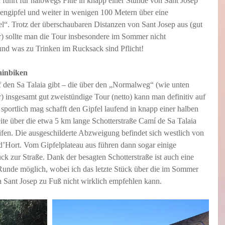
ührt für halbwegs Fitte in knapp einer Stunde von Sant Josep 
engipfel und weiter in wenigen 100 Metern über eine 
el“. Trotz der überschaubaren Distanzen von Sant Josep aus (gut 
 sollte man die Tour insbesondere im Sommer nicht 
nd was zu Trinken im Rucksack sind Pflicht! 
ainbiken
 den Sa Talaia gibt – die über den „Normalweg“ (wie unten 
) insgesamt gut zweistündige Tour (netto) kann man definitiv auf 
sportlich mag schafft den Gipfel laufend in knapp einer halben 
te über die etwa 5 km lange Schotterstraße Camí de Sa Talaia 
fen. Die ausgeschilderte Abzweigung befindet sich westlich von 
 d’Hort. Vom Gipfelplateau aus führen dann sogar einige 
ck zur Straße. Dank der besagten Schotterstraße ist auch eine 
Runde möglich, wobei ich das letzte Stück über die im Sommer 
h Sant Josep zu Fuß nicht wirklich empfehlen kann.