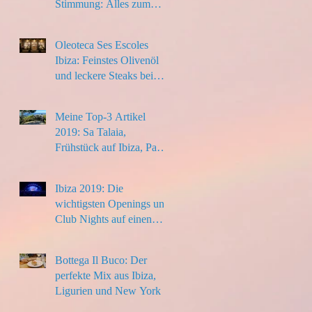
Stimmung: Alles zum
Ibiza-Urlaub 2020
Oleoteca Ses Escoles
Ibiza: Feinstes Olivenöl
und leckere Steaks bei
Santa Eulalia
Meine Top-3 Artikel
2019: Sa Talaia,
Frühstück auf Ibiza, Paella
to go
Ibiza 2019: Die
wichtigsten Openings und
Club Nights auf einen
Blick
Bottega Il Buco: Der
perfekte Mix aus Ibiza,
Ligurien und New York