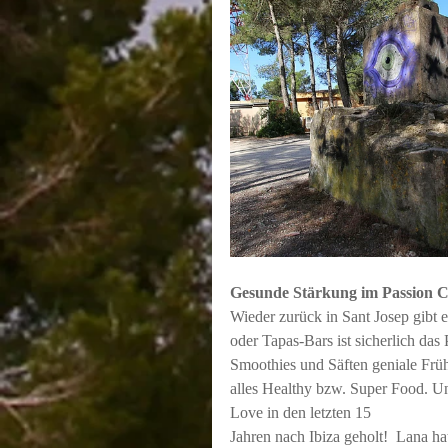
Gesunde Stärkung im Passion C
Wieder zurück in Sant Josep gibt 
oder Tapas-Bars ist sicherlich das 
Smoothies und Säften geniale Früh
alles Healthy bzw. Super Food. Un
Love in den letzten 15
Jahren nach Ibiza geholt!  Lana ha