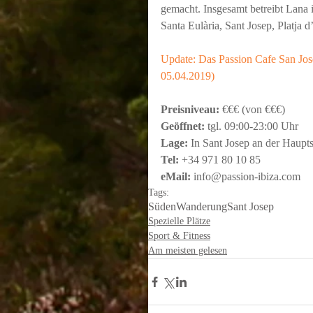
gemacht. Insgesamt betreibt Lana 
Santa Eulària, Sant Josep, Platja d
Update: Das Passion Cafe San José i
05.04.2019)
Preisniveau:
 €€€ (von €€€)
Geöffnet:
 tgl. 09:00-23:00 Uhr
Lage:
 In Sant Josep an der Haupts
Tel:
 +34 971 80 10 85
eMail:
 info@passion-ibiza.com
Tags:
Süden
Wanderung
Sant Josep
Spezielle Plätze
Sport & Fitness
Am meisten gelesen