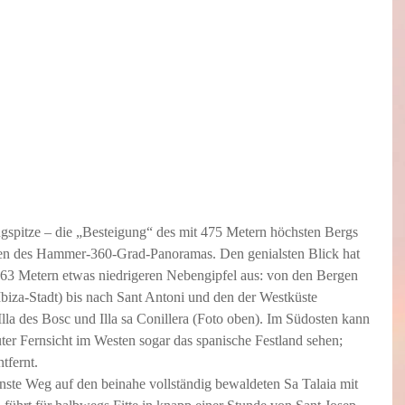
Zugspitze – die „Besteigung“ des mit 475 Metern höchsten Bergs 
egen des Hammer-360-Grad-Panoramas. Den genialsten Blick hat 
63 Metern etwas niedrigeren Nebengipfel aus: von den Bergen 
(Ibiza-Stadt) bis nach Sant Antoni und den der Westküste 
Illa des Bosc und Illa sa Conillera (Foto oben). Im Südosten kann 
r Fernsicht im Westen sogar das spanische Festland sehen; 
tfernt. 
önste Weg auf den beinahe vollständig bewaldeten Sa Talaia mit 