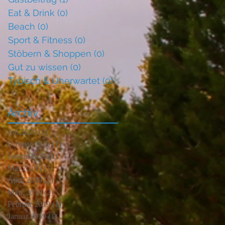
Eat & Drink
(0)
0 Beiträge
Beach
(0)
0 Beiträge
Sport & Fitness
(0)
0 Beiträge
Stöbern & Shoppen
(0)
0 Beiträge
Gut zu wissen
(0)
0 Beiträge
Typisch & Unerwartet
(0)
0 Beiträge
Archiv
Juli 2020
(2)
2 Beiträge
Februar 2020
(1)
1 Beitrag
Januar 2020
(1)
1 Beitrag
Mai 2019
(1)
1 Beitrag
April 2019
(2)
2 Beiträge
März 2019
(2)
2 Beiträge
Februar 2019
(1)
1 Beitrag
Januar 2019
(1)
1 Beitrag