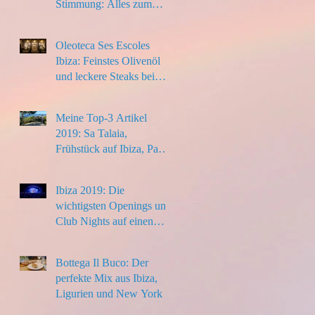
Stimmung: Alles zum
Ibiza-Urlaub 2020
Oleoteca Ses Escoles
Ibiza: Feinstes Olivenöl
und leckere Steaks bei
Santa Eulalia
Meine Top-3 Artikel
2019: Sa Talaia,
Frühstück auf Ibiza, Paella
to go
Ibiza 2019: Die
wichtigsten Openings und
Club Nights auf einen
Blick
Bottega Il Buco: Der
perfekte Mix aus Ibiza,
Ligurien und New York