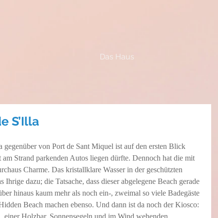
Das Haus
 S’Illa
a gegenüber von Port de Sant Miquel ist auf den ersten Blick 
t am Strand parkenden Autos liegen dürfte. Dennoch hat die mit 
chaus Charme. Das kristallklare Wasser in der geschützten 
s Ihrige dazu; die Tatsache, dass dieser abgelegene Beach gerade 
über hinaus kaum mehr als noch ein-, zweimal so viele Badegäste 
Hidden Beach machen ebenso. Und dann ist da noch der Kiosco: 
en, einer Holzbar, Sonnensegeln und im Wind wehenden 