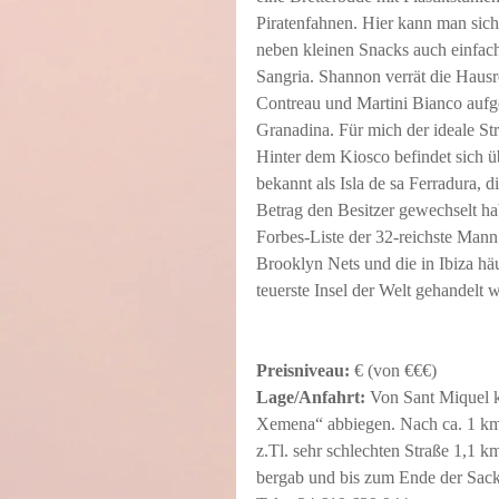
Piratenfahnen. Hier kann man sic
neben kleinen Snacks auch einfach 
Sangria. Shannon verrät die Hausr
Contreau und Martini Bianco aufg
Granadina. Für mich der ideale St
Hinter dem Kiosco befindet sich üb
bekannt als Isla de sa Ferradura, d
Betrag den Besitzer gewechselt hab
Forbes-Liste der 32-reichste Man
Brooklyn Nets und die in Ibiza hä
teuerste Insel der Welt gehandelt 
Preisniveau:
 € (von €€€)
Lage/Anfahrt:
 Von Sant Miquel 
Xemena“ abbiegen. Nach ca. 1 km 
z.Tl. sehr schlechten Straße 1,1 km
bergab und bis zum Ende der Sack