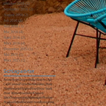
Oktober 2016
(2)
2 Beiträge
September 2016
(2)
2 Beiträge
August 2016
(2)
2 Beiträge
Juli 2016
(4)
4 Beiträge
Juni 2016
(3)
3 Beiträge
Mai 2016
(4)
4 Beiträge
April 2016
(2)
2 Beiträge
März 2016
(4)
4 Beiträge
Dezember 2015
(1)
1 Beitrag
Mai 2015
(1)
1 Beitrag
März 2015
(1)
1 Beitrag
Schlagwörter
Asiate
Aussichtspunkt
Bar
Beach Club
Café
Corona
Formentera
Grünes Ibiza
Hippiemarkt
Hippies
Hotel
Ibiza Stadt
Ibiza Winter
Inselmitte
Klettern
MeinTraumprojekt
Mietwagen
Norden
Nordosten
Nordwesten
Osten
Restaurant