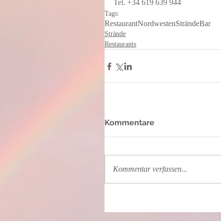
Tel. +34 619 639 944
Tags:
Restaurant
Nordwesten
Strände
Bar
Strände
Restaurants
Kommentare
Kommentar verfassen...