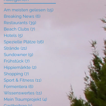
Am meisten gelesen
(15)
15 Beiträge
Breaking News
(6)
6 Beiträge
Restaurants
(39)
39 Beiträge
Beach Clubs
(7)
7 Beiträge
Hotels
(5)
5 Beiträge
Spezielle Plätze
(16)
16 Beiträge
Strände
(21)
21 Beiträge
Sundowner
(9)
9 Beiträge
Frühstück
(7)
7 Beiträge
Hippiemärkte
(2)
2 Beiträge
Shopping
(7)
7 Beiträge
Sport & Fitness
(11)
11 Beiträge
Formentera
(6)
6 Beiträge
Wissenswertes
(11)
11 Beiträge
Mein Traumprojekt
(4)
4 Beiträge
Gastbeitrag
(1)
1 Beitrag