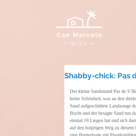
Can Marcelo
IBIZA
Shabby-chick: Pas de
Der kleine Sandstrand Pas de S’Ill
keine Schönheit, was an den direk
Sand aufgeschüttete Landzunge dur
Bucht und der besagte Sand tun da
einmal 18 Liegen hat und sich dar
auf den holprigen Weg zu diesem 
eine Bretterbude mit Plastikstühl