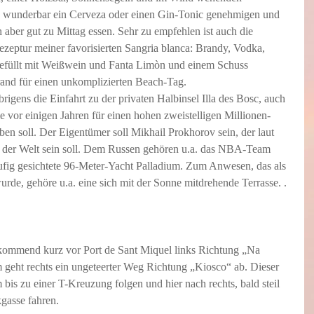
h wunderbar ein Cerveza oder einen Gin-Tonic genehmigen und 
aber gut zu Mittag essen. Sehr zu empfehlen ist auch die 
ezeptur meiner favorisierten Sangria blanca: Brandy, Vodka, 
efüllt mit Weißwein und Fanta Limòn und einem Schuss 
rand für einen unkomplizierten Beach-Tag.
rigens die Einfahrt zu der privaten Halbinsel Illa des Bosc, auch 
ie vor einigen Jahren für einen hohen zweistelligen Millionen-
en soll. Der Eigentümer soll Mikhail Prokhorov sein, der laut 
n der Welt sein soll. Dem Russen gehören u.a. das NBA-Team 
ufig gesichtete 96-Meter-Yacht Palladium. Zum Anwesen, das als 
wurde, gehöre u.a. eine sich mit der Sonne mitdrehende Terrasse. . 
kommend kurz vor Port de Sant Miquel links Richtung „Na 
geht rechts ein ungeteerter Weg Richtung „Kiosco“ ab. Dieser 
 bis zu einer T-Kreuzung folgen und hier nach rechts, bald steil 
gasse fahren.