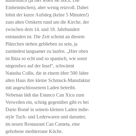
authentisch (ja hier leben sie noch: Die 
Einheimischen), aber wenig reizvoll. Dabei 
lohnt der kurze Aufstieg (keine 5 Minuten!) 
zum alten Ortskern rund um die Kirche, der 
zwischen dem 14. und 18. Jahrhundert 
entstanden ist. Die Zeit scheint an diesem 
Plätzchen stehen geblieben zu sein, ja 
zumindest langsamer zu laufen. „Hier oben 
ist Ibiza so echt und so spanisch, wie sonst 
nirgendwo auf der Insel“, schwärmt 
Natasha Collis, die in einem über 500 Jahre 
alten Haus ihre kleine Schmuck-Manufaktur 
mit angeschlossenem Laden betreibt. 
Nebenan lädt das Estanco Can Xicu zum 
Verweilen ein, schräg gegenüber gibt es bei 
Dario Bomé in seinem kleinen Laden indie-
style Tuch- und Lederwaren und darunter, 
im neuen Restaurant Can Cameta, eine 
gehobene mediterrane Küche.