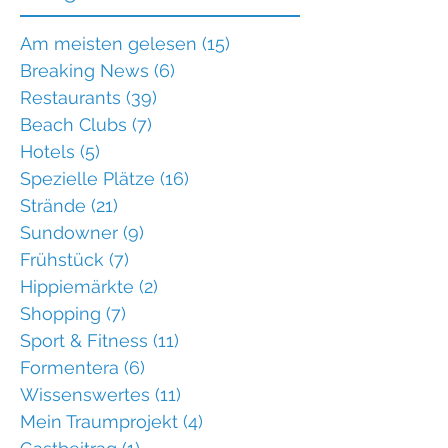
Am meisten gelesen
(15)
15 Beiträge
Breaking News
(6)
6 Beiträge
Restaurants
(39)
39 Beiträge
Beach Clubs
(7)
7 Beiträge
Hotels
(5)
5 Beiträge
Spezielle Plätze
(16)
16 Beiträge
Strände
(21)
21 Beiträge
Sundowner
(9)
9 Beiträge
Frühstück
(7)
7 Beiträge
Hippiemärkte
(2)
2 Beiträge
Shopping
(7)
7 Beiträge
Sport & Fitness
(11)
11 Beiträge
Formentera
(6)
6 Beiträge
Wissenswertes
(11)
11 Beiträge
Mein Traumprojekt
(4)
4 Beiträge