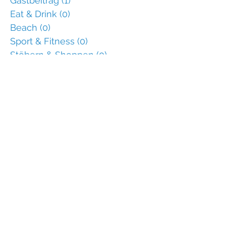
Gastbeitrag
(1)
1 Beitrag
Eat & Drink
(0)
0 Beiträge
Beach
(0)
0 Beiträge
Sport & Fitness
(0)
0 Beiträge
Stöbern & Shoppen
(0)
0 Beiträge
Gut zu wissen
(0)
0 Beiträge
Typisch & Unerwartet
(0)
0 Beiträge
Aktuelle Einträge
Maskenpflicht auf Ibiza: Was jetzt
wirklich Sache ist
Einreise, QR-Code, Corona-Regeln,
Stimmung: Alles zum Ibiza-Urlaub
2020