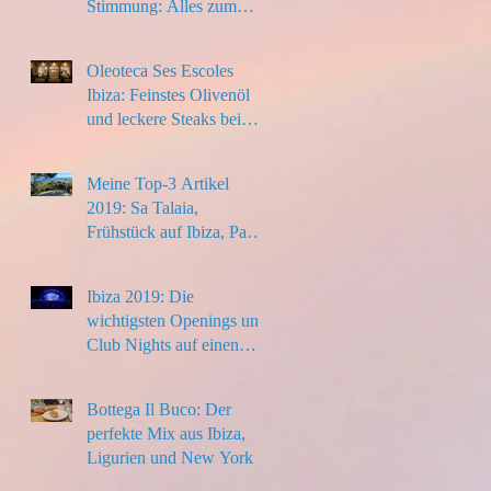
Stimmung: Alles zum
Ibiza-Urlaub 2020
Oleoteca Ses Escoles
Ibiza: Feinstes Olivenöl
und leckere Steaks bei
Santa Eulalia
Meine Top-3 Artikel
2019: Sa Talaia,
Frühstück auf Ibiza, Paella
to go
Ibiza 2019: Die
wichtigsten Openings und
Club Nights auf einen
Blick
Bottega Il Buco: Der
perfekte Mix aus Ibiza,
Ligurien und New York