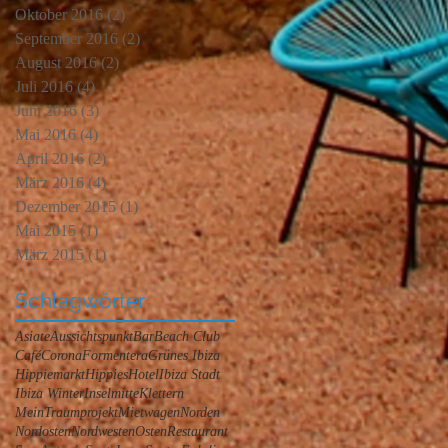
Oktober 2016
(2)
2 Beiträge
September 2016
(2)
2 Beiträge
August 2016
(2)
2 Beiträge
Juli 2016
(4)
4 Beiträge
Juni 2016
(3)
3 Beiträge
Mai 2016
(4)
4 Beiträge
April 2016
(2)
2 Beiträge
März 2016
(4)
4 Beiträge
Dezember 2015
(1)
1 Beitrag
Mai 2015
(1)
1 Beitrag
März 2015
(1)
1 Beitrag
Schlagwörter
Asiate
Aussichtspunkt
Bar
Beach Club
Café
Corona
Formentera
Grünes Ibiza
Hippiemarkt
Hippies
Hotel
Ibiza Stadt
Ibiza Winter
Inselmitte
Klettern
MeinTraumprojekt
Mietwagen
Norden
Nordosten
Nordwesten
Osten
Restaurant