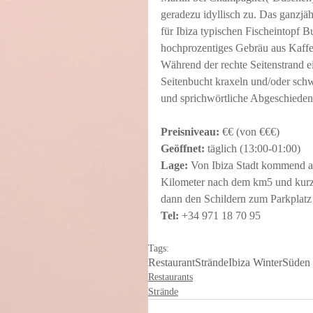
geradezu idyllisch zu. Das ganzjäh
für Ibiza typischen Fischeintopf B
hochprozentiges Gebräu aus Kaffe
Während der rechte Seitenstrand ei
Seitenbucht kraxeln und/oder schw
und sprichwörtliche Abgeschieden
Preisniveau: 
€€ (von €€€)
Geöffnet:
 täglich (13:00-01:00)
Lage: 
Von Ibiza Stadt kommend au
Kilometer nach dem km5 und kurz 
dann den Schildern zum Parkplatz 
Tel:
 +34 971 18 70 95
Tags:
Restaurant
Strände
Ibiza Winter
Süden
Restaurants
Strände