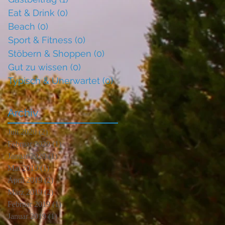
Eat & Drink
(0)
0 Beiträge
Beach
(0)
0 Beiträge
Sport & Fitness
(0)
0 Beiträge
Stöbern & Shoppen
(0)
0 Beiträge
Gut zu wissen
(0)
0 Beiträge
Typisch & Unerwartet
(0)
0 Beiträge
Archiv
Juli 2020
(2)
2 Beiträge
Februar 2020
(1)
1 Beitrag
Januar 2020
(1)
1 Beitrag
Mai 2019
(1)
1 Beitrag
April 2019
(2)
2 Beiträge
März 2019
(2)
2 Beiträge
Februar 2019
(1)
1 Beitrag
Januar 2019
(1)
1 Beitrag