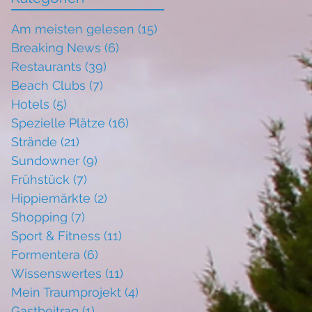
Am meisten gelesen
(15)
15 Beiträge
Breaking News
(6)
6 Beiträge
Restaurants
(39)
39 Beiträge
Beach Clubs
(7)
7 Beiträge
Hotels
(5)
5 Beiträge
Spezielle Plätze
(16)
16 Beiträge
Strände
(21)
21 Beiträge
Sundowner
(9)
9 Beiträge
Frühstück
(7)
7 Beiträge
Hippiemärkte
(2)
2 Beiträge
Shopping
(7)
7 Beiträge
Sport & Fitness
(11)
11 Beiträge
Formentera
(6)
6 Beiträge
Wissenswertes
(11)
11 Beiträge
Mein Traumprojekt
(4)
4 Beiträge
Gastbeitrag
(1)
1 Beitrag