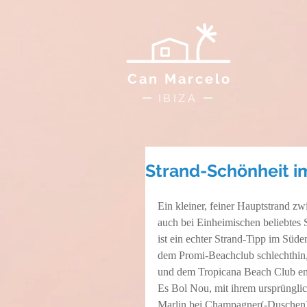
Can Marcelo
IBIZA
Strand-Schönheit im
Ein kleiner, feiner Hauptstrand zw
auch bei Einheimischen beliebtes 
ist ein echter Strand-Tipp im Süd
dem Promi-Beachclub schlechthin,
und dem Tropicana Beach Club ent
Es Bol Nou, mit ihrem ursprüngl
Marlin bei Champagner(-Duschen) u