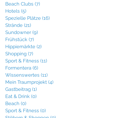
Beach Clubs
(7)
7 Beiträge
Hotels
(5)
5 Beiträge
Spezielle Plätze
(16)
16 Beiträge
Strände
(21)
21 Beiträge
Sundowner
(9)
9 Beiträge
Frühstück
(7)
7 Beiträge
Hippiemärkte
(2)
2 Beiträge
Shopping
(7)
7 Beiträge
Sport & Fitness
(11)
11 Beiträge
Formentera
(6)
6 Beiträge
Wissenswertes
(11)
11 Beiträge
Mein Traumprojekt
(4)
4 Beiträge
Gastbeitrag
(1)
1 Beitrag
Eat & Drink
(0)
0 Beiträge
Beach
(0)
0 Beiträge
Sport & Fitness
(0)
0 Beiträge
Stöbern & Shoppen
(0)
0 Beiträge